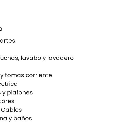
o
partes
duchas, lavabo y lavadero
 y tomas corriente
éctrica
 y plafones
tores
-Cables
ina y baños