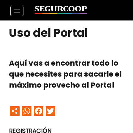
Pasar
Toggle
al
navigation
contenido
Uso del Portal
principal
Aquí vas a encontrar todo lo
que necesites para sacarle el
máximo provecho al Portal
Share
WhatsApp
Facebook
Twitter
REGISTRACIÓN