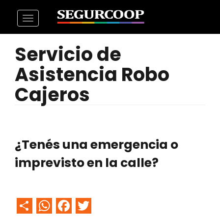
Pasar
Toggle
al
navigation
contenido
Servicio de
principal
Asistencia Robo
Cajeros
¿Tenés una emergencia o
imprevisto en la calle?
Share
WhatsApp
Facebook
Twitter