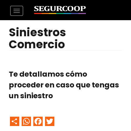
Pasar
Toggle
al
navigation
contenido
Siniestros
principal
Comercio
Te detallamos cómo
proceder en caso que tengas
un siniestro
Share
WhatsApp
Facebook
Twitter