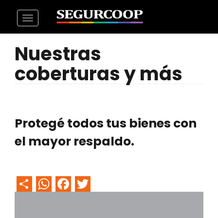
Pasar
Toggle
al
navigation
contenido
Nuestras
principal
coberturas y más
Protegé todos tus bienes con
el mayor respaldo.
Share
WhatsApp
Facebook
Twitter