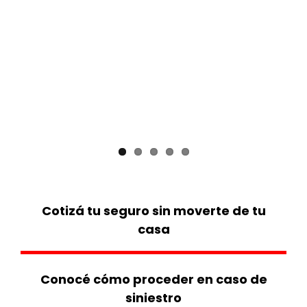
Accedé al Portal
Botón de Pago
Segurbot
.
¡Es simple y rápido!
CONOCE EL NUEVO PRODUCTO
CONSULTALE
CLIC AQUÍ
CLIC AQUÍ
Cotizá tu seguro sin moverte de tu
casa
Conocé cómo proceder en caso de
siniestro