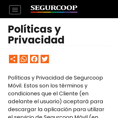
Pasar
Toggle
al
navigation
contenido
Políticas y
principal
Privacidad
Share
WhatsApp
Facebook
Twitter
Políticas y Privacidad de Segurcoop
Móvil. Estos son los términos y
condiciones que el Cliente (en
adelante el usuario) aceptará para
descargar la aplicación para utilizar
el servicio de Segurcoop Móvil (en