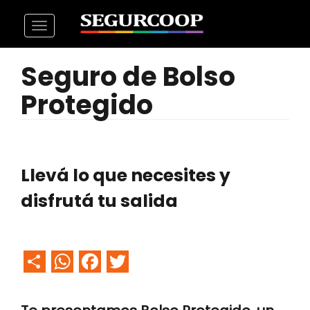
Pasar
Toggle
al
navigation
contenido
Seguro de Bolso
principal
Protegido
Llevá lo que necesites y
disfrutá tu salida
Share
WhatsApp
Facebook
Twitter